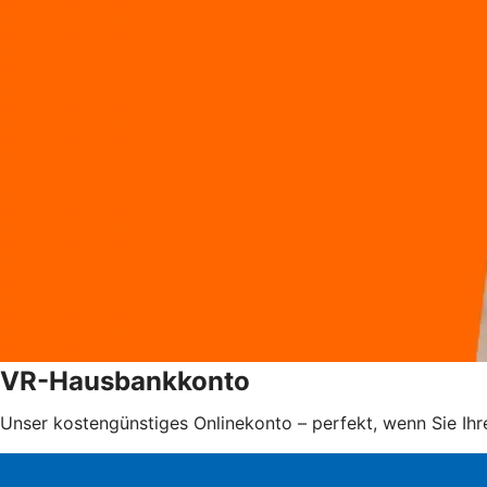
VR-Hausbankkonto
Unser kostengünstiges Onlinekonto – perfekt, wenn Sie Ih