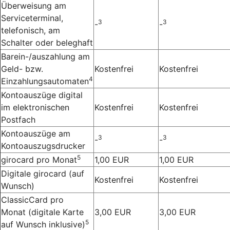
Überweisung am
Serviceterminal,
3
3
-
-
telefonisch, am
Schalter oder beleghaft
Barein-/auszahlung am
Geld- bzw.
Kostenfrei
Kostenfrei
4
Einzahlungsautomaten
Kontoauszüge digital
im elektronischen
Kostenfrei
Kostenfrei
Postfach
Kontoauszüge am
3
3
-
-
Kontoauszugsdrucker
5
girocard pro Monat
1,00 EUR
1,00 EUR
Digitale girocard (auf
Kostenfrei
Kostenfrei
Wunsch)
ClassicCard pro
Monat
(digitale Karte
3,00 EUR
3,00 EUR
5
auf Wunsch inklusive)