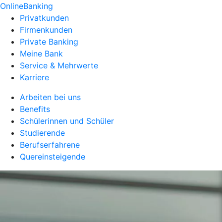
OnlineBanking
Privatkunden
Firmenkunden
Private Banking
Meine Bank
Service & Mehrwerte
Karriere
Arbeiten bei uns
Benefits
Schülerinnen und Schüler
Studierende
Berufserfahrene
Quereinsteigende