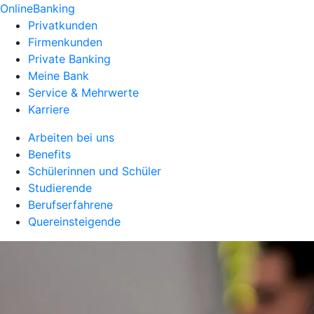
OnlineBanking
Privatkunden
Firmenkunden
Private Banking
Meine Bank
Service & Mehrwerte
Karriere
Arbeiten bei uns
Benefits
Schülerinnen und Schüler
Studierende
Berufserfahrene
Quereinsteigende