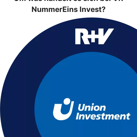
NummerEins Invest?