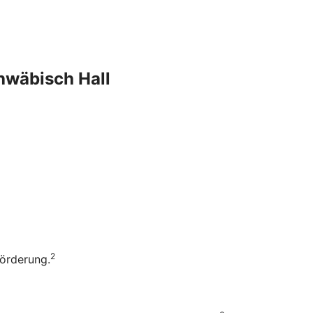
chwäbisch Hall
2
Förderung.