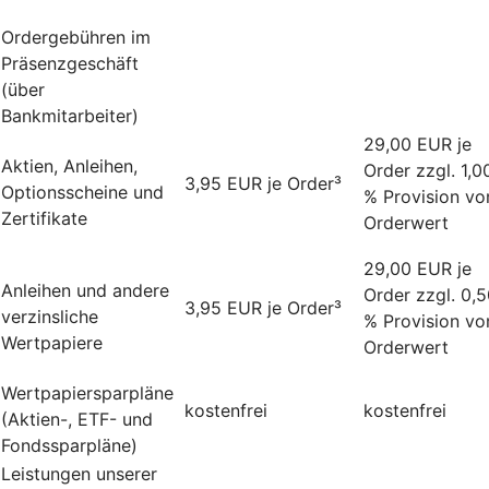
Ordergebühren im
Präsenzgeschäft
(über
Bankmitarbeiter)
29,00 EUR je
Aktien, Anleihen,
Order zzgl. 1,0
3,95 EUR je Order³
Optionsscheine und
% Provision v
Zertifikate
Orderwert
29,00 EUR je
Anleihen und andere
Order zzgl. 0,
3,95 EUR je Order³
verzinsliche
% Provision v
Wertpapiere
Orderwert
Wertpapiersparpläne
kostenfrei
kostenfrei
(Aktien-, ETF- und
Fondssparpläne)
Leistungen unserer