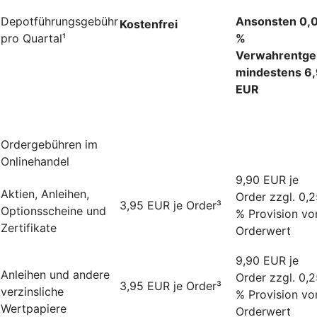
Depotführungsgebühr
Ansonsten 0,
Kostenfrei
pro Quartal¹
%
Verwahrentgel
mindestens 6
EUR
Ordergebühren im
Onlinehandel
9,90 EUR je
Aktien, Anleihen,
Order zzgl. 0,
3,95 EUR je Order³
Optionsscheine und
% Provision v
Zertifikate
Orderwert
9,90 EUR je
Anleihen und andere
Order zzgl. 0,
3,95 EUR je Order³
verzinsliche
% Provision v
Wertpapiere
Orderwert