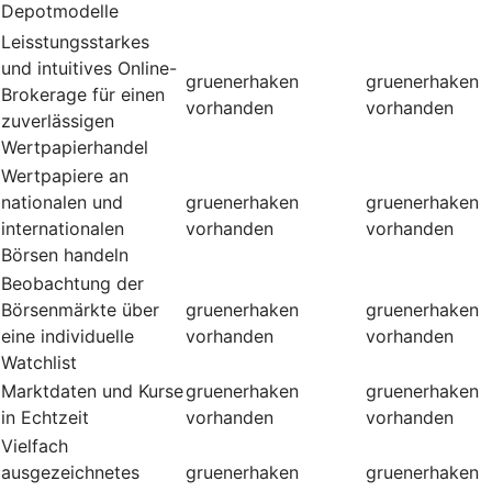
Depotmodelle
Leisstungsstarkes
und intuitives Online-
gruenerhaken
gruenerhaken
Brokerage für einen
vorhanden
vorhanden
zuverlässigen
Wertpapierhandel
Wertpapiere an
nationalen und
gruenerhaken
gruenerhaken
internationalen
vorhanden
vorhanden
Börsen handeln
Beobachtung der
Börsenmärkte über
gruenerhaken
gruenerhaken
eine individuelle
vorhanden
vorhanden
Watchlist
Marktdaten und Kurse
gruenerhaken
gruenerhaken
in Echtzeit
vorhanden
vorhanden
Vielfach
ausgezeichnetes
gruenerhaken
gruenerhaken