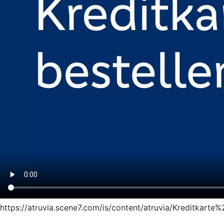
https://atruvia.scene7.com/is/content/atruvia/Kreditkarte%