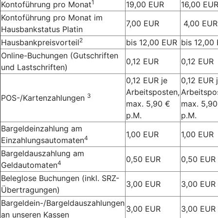
1
Kontoführung pro Monat
19,00 EUR
16,00 EU
Kontoführung pro Monat im
7,00 EUR
4,00 EUR
Hausbankstatus Platin
2
Hausbankpreisvorteil
bis 12,00 EUR
bis 12,00
Online-Buchungen (Gutschriften
0,12 EUR
0,12 EUR
und Lastschriften)
0,12 EUR je
0,12 EUR 
Arbeitsposten,
Arbeitspo
3
POS-/Kartenzahlungen
max. 5,90 €
max. 5,90
p.M.
p.M.
Bargeldeinzahlung am
1,00 EUR
1,00 EUR
4
Einzahlungsautomaten
Bargeldauszahlung am
0,50 EUR
0,50 EUR
4
Geldautomaten
Beleglose Buchungen (inkl. SRZ-
3,00 EUR
3,00 EUR
Übertragungen)
Bargeldein-/Bargeldauszahlungen
3,00 EUR
3,00 EUR
an unseren Kassen