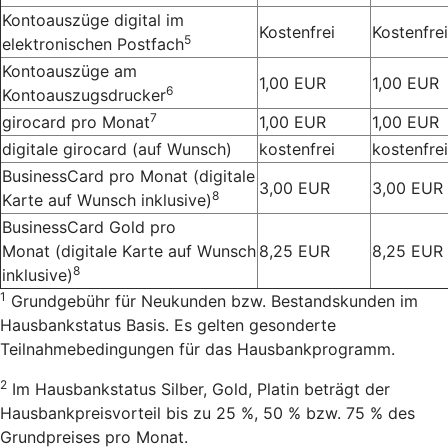
Kontoauszüge digital im
Kostenfrei
Kostenfrei
5
elektronischen Postfach
Kontoauszüge am
1,00 EUR
1,00 EUR
6
Kontoauszugsdrucker
7
girocard pro Monat
1,00 EUR
1,00 EUR
digitale girocard (auf Wunsch)
kostenfrei
kostenfrei
BusinessCard pro Monat
(digitale
3,00 EUR
3,00 EUR
8
Karte auf Wunsch inklusive)
BusinessCard Gold pro
Monat
(digitale Karte auf Wunsch
8,25 EUR
8,25 EUR
8
inklusive)
1
Grundgebühr für Neukunden bzw. Bestandskunden im
Hausbankstatus Basis. Es gelten gesonderte
Teilnahmebedingungen für das Hausbankprogramm.
2
Im Hausbankstatus Silber, Gold, Platin beträgt der
Hausbankpreisvorteil bis zu 25 %, 50 % bzw. 75 % des
Grundpreises pro Monat.