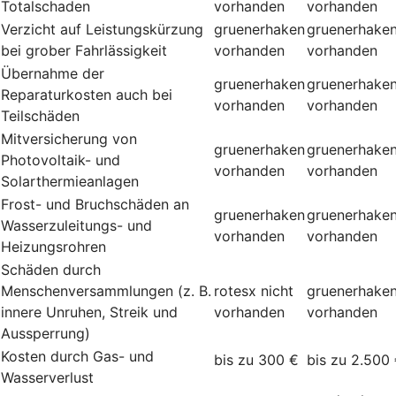
Totalschaden
vorhanden
vorhanden
Verzicht auf Leistungskürzung
gruenerhaken
gruenerhake
bei grober Fahrlässigkeit
vorhanden
vorhanden
Übernahme der
gruenerhaken
gruenerhake
Reparaturkosten auch bei
vorhanden
vorhanden
Teilschäden
Mitversicherung von
gruenerhaken
gruenerhake
Photovoltaik- und
vorhanden
vorhanden
Solarthermieanlagen
Frost- und Bruchschäden an
gruenerhaken
gruenerhake
Wasserzuleitungs- und
vorhanden
vorhanden
Heizungsrohren
Schäden durch
Menschenversammlungen (z. B.
rotesx
nicht
gruenerhake
innere Unruhen, Streik und
vorhanden
vorhanden
Aussperrung)
Kosten durch Gas- und
bis zu 300 €
bis zu 2.500
Wasserverlust