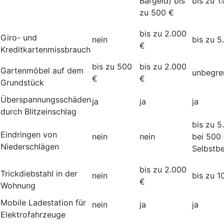
Bargeld) bis
bis zu 1
zu 500 €
bis zu 2.000
Giro- und
nein
bis zu 5
€
Kreditkartenmissbrauch
bis zu 500
bis zu 2.000
Gartenmöbel auf dem
unbegre
€
€
Grundstück
Überspannungsschäden
ja
ja
ja
durch Blitzeinschlag
bis zu 5
Eindringen von
nein
nein
bei 500
Niederschlägen
Selbstbe
bis zu 2.000
Trickdiebstahl in der
nein
bis zu 1
€
Wohnung
Mobile Ladestation für
nein
ja
ja
Elektrofahrzeuge