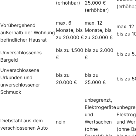
(erhöhbar)
25.000 €
(erhöhba
(erhöhbar)
max. 6
max. 12
Vorübergehend
max. 12
Monate, bis
Monate, bis
außerhalb der Wohnung
bis zu 1
zu 20.000 €
zu 30.000 €
befindlicher Hausrat
bis zu 1.500
bis zu 2.000
Unverschlossenes
bis zu 5
€
€
Bargeld
Unverschlossene
bis zu
bis zu
Urkunden und
bis zu 5
20.000 €
25.000 €
unverschlossener
Schmuck
unbegrenzt,
Elektrogeräte
unbegre
und
Elektrog
Diebstahl aus dem
nein
Wertsachen
und Wer
verschlossenen Auto
(ohne
(ohne Ba