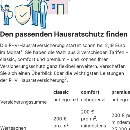
Den passenden Hausratschutz finden
Die R+V-Hausratversicherung startet schon bei 2,19 Euro
1
im Monat
. Sie haben die Wahl aus 3 verschieden Tarifen –
classic, comfort und premium – und können Ihren
Versicherungsschutz ganz flexibel erweitern. Verschaffen
Sie sich einen Überblick über die wichtigsten Leistungen
2
der R+V-Hausratversicherung
.
classic
comfort
premiu
unbegrenzt
unbegrenzt
unbegre
Versicherungssumme
200 €
200 € p
2
200 €
pro m
,
mindest
2
pro m
mindestens
Wertsachen
25.000 