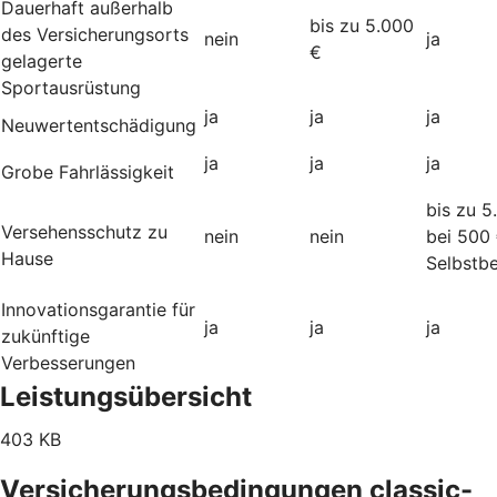
Dauerhaft außerhalb
bis zu 5.000
des Versicherungsorts
nein
ja
€
gelagerte
Sportausrüstung
ja
ja
ja
Neuwertentschädigung
ja
ja
ja
Grobe Fahrlässigkeit
bis zu 5
Versehensschutz zu
nein
nein
bei 500
Hause
Selbstbe
Innovationsgarantie für
ja
ja
ja
zukünftige
Verbesserungen
Leistungsübersicht
403 KB
Versicherungsbedingungen classic-