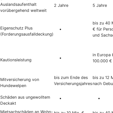
Auslandsaufenthalt
2 Jahre
5 Jahre
vorübergehend weltweit
bis zu 40 
Eigenschutz Plus
€ für Pers
(Forderungsausfalldeckung)
und Sachs
in Europa 
Kautionsleistung
100.000 €
bis zum Ende des
bis zu 12 
Mitversicherung von
Versicherungsjahres
nach Gebu
Hundewelpen
Schäden aus ungewolltem
Deckakt
Mietsachschäden an Wohn-
bis zu 10 Mio. €
bis zu 40 