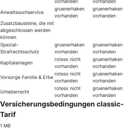
vorhanden
vorhanden
gruenerhaken
gruenerhaken
Anwaltssuchservice
vorhanden
vorhanden
Zusatzbausteine, die mit
abgeschlossen werden
können
Spezial-
gruenerhaken
gruenerhaken
Strafrechtsschutz
vorhanden
vorhanden
rotesx
nicht
gruenerhaken
Kapitalanlagen
vorhanden
vorhanden
rotesx
nicht
gruenerhaken
Vorsorge Familie & Erbe
vorhanden
vorhanden
rotesx
nicht
gruenerhaken
Urheberrecht
vorhanden
vorhanden
Versicherungsbedingungen classic-
Tarif
1 MB