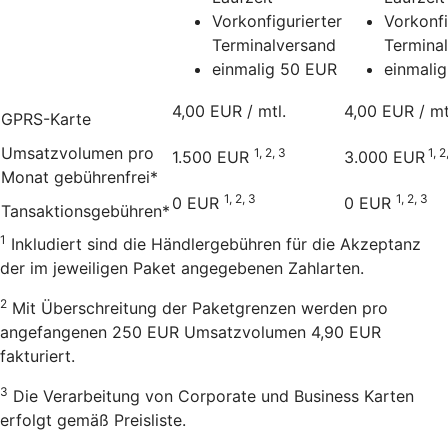
Vorkonfigurierter
Vorkonfi
Terminalversand
Termina
einmalig 50 EUR
einmali
4,00 EUR / mtl.
4,00 EUR / mt
GPRS-Karte
Umsatzvolumen pro
1, 2, 3
1, 2
1.500 EUR
3.000 EUR
Monat gebührenfrei*
1, 2, 3
1, 2, 3
0 EUR
0 EUR
Tansaktionsgebühren*
1
Inkludiert sind die Händlergebühren für die Akzeptanz
der im jeweiligen Paket angegebenen Zahlarten.
2
Mit Überschreitung der Paketgrenzen werden pro
angefangenen 250 EUR Umsatzvolumen 4,90 EUR
fakturiert.
3
Die Verarbeitung von Corporate und Business Karten
erfolgt gemäß Preisliste.