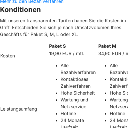
Mehr zu den Bezahlverfahren
Konditionen
Mit unseren transparenten Tarifen haben Sie die Kosten im
Griff. Entscheiden Sie sich je nach Umsatzvolumen Ihres
Geschäfts für Paket S, M, L oder XL.
Paket S
Paket M
19,90 EUR / mtl.
34,90 EUR / m
Kosten
Alle
Alle
Bezahlverfahren
Bezahlv
Kontaktloses
Kontakt
Zahlverfahren
Zahlver
Hohe Sicherheit
Hohe Sic
Wartung und
Wartung
Netzservice
Netzser
Leistungsumfang
Hotline
Hotline
24 Monate
24 Mona
Laufzeit
Laufzeit