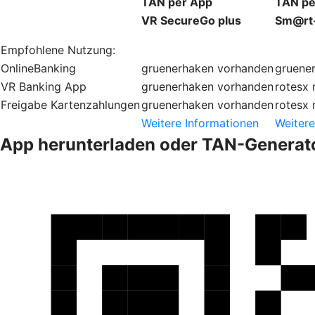
TAN per App
TAN pe
VR SecureGo plus
Sm@rt
Empfohlene Nutzung:
OnlineBanking
gruenerhaken
vorhanden
gruene
VR Banking App
gruenerhaken
vorhanden
rotesx
Freigabe Kartenzahlungen
gruenerhaken
vorhanden
rotesx
Weitere Informationen
Weitere
App herunterladen oder TAN-Generato