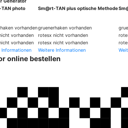
r Generator
-TAN photo
Sm@rt-TAN plus optische Methode
Sm@
rhaken
vorhanden
gruenerhaken
vorhanden
gru
nicht vorhanden
rotesx
nicht vorhanden
rote
nicht vorhanden
rotesx
nicht vorhanden
rote
 Informationen
Weitere Informationen
Weit
r online bestellen